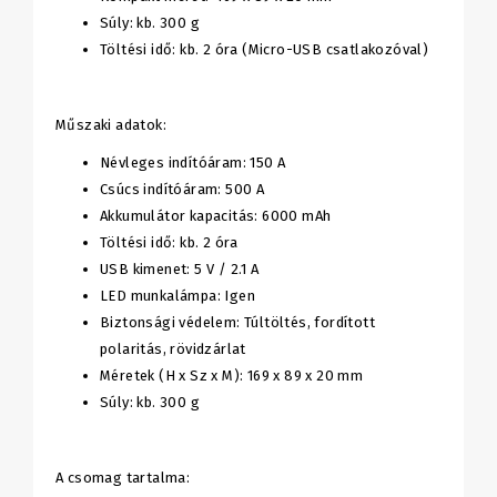
Súly: kb. 300 g
Töltési idő: kb. 2 óra (Micro-USB csatlakozóval)
Műszaki adatok:
Névleges indítóáram: 150 A
Csúcs indítóáram: 500 A
Akkumulátor kapacitás: 6000 mAh
Töltési idő: kb. 2 óra
USB kimenet: 5 V / 2.1 A
LED munkalámpa: Igen
Biztonsági védelem: Túltöltés, fordított
polaritás, rövidzárlat
Méretek (H x Sz x M): 169 x 89 x 20 mm
Súly: kb. 300 g
A csomag tartalma: