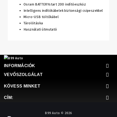
Osram BATTERYstart 200 indítóeszköz
Intelligens indítókábelek biztonsági csipeszekkel
Micro-USB töltőkábel
Tárolótáska
Használati útmutató
INFORMÁCIÓK
VEVŐSZOLGÁLAT
KÖVESS MINKET
CÍM:
B99 Auto © 2026