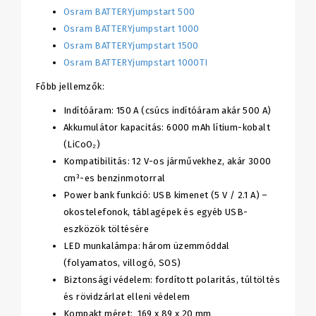
Osram BATTERYjumpstart 500
Osram BATTERYjumpstart 1000
Osram BATTERYjumpstart 1500
Osram BATTERYjumpstart 1000TI
Főbb jellemzők:
Indítóáram: 150 A (csúcs indítóáram akár 500 A)
Akkumulátor kapacitás: 6000 mAh lítium-kobalt
(LiCoO₂)
Kompatibilitás: 12 V-os járművekhez, akár 3000
cm³-es benzinmotorral
Power bank funkció: USB kimenet (5 V / 2.1 A) –
okostelefonok, táblagépek és egyéb USB-
eszközök töltésére
LED munkalámpa: három üzemmóddal
(folyamatos, villogó, SOS)
Biztonsági védelem: fordított polaritás, túltöltés
és rövidzárlat elleni védelem
Kompakt méret: 169 x 89 x 20 mm