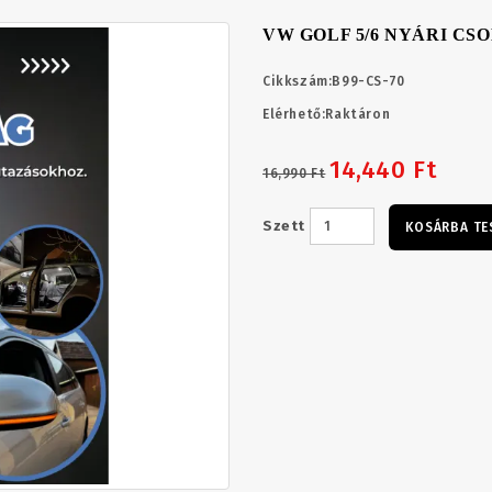
VW GOLF 5/6 NYÁRI CS
Cikkszám:
B99-CS-70
Elérhető:
Raktáron
14,440 Ft
16,990 Ft
Szett
KOSÁRBA TE