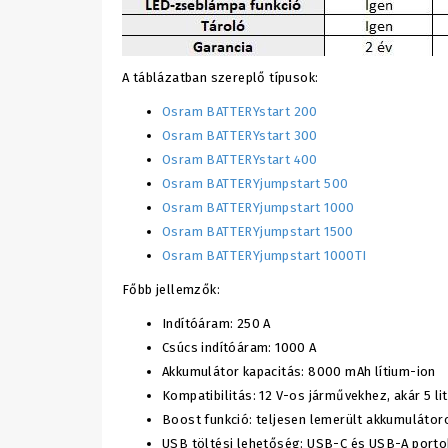
A táblázatban szereplő típusok:
Osram BATTERYstart 200
Osram BATTERYstart 300
Osram BATTERYstart 400
Osram BATTERYjumpstart 500
Osram BATTERYjumpstart 1000
Osram BATTERYjumpstart 1500
Osram BATTERYjumpstart 1000TI
Főbb jellemzők:
Indítóáram: 250 A
Csúcs indítóáram: 1000 A
Akkumulátor kapacitás: 8000 mAh lítium-ion
Kompatibilitás: 12 V-os járművekhez, akár 5 li
Boost funkció: teljesen lemerült akkumulátor
USB töltési lehetőség: USB-C és USB-A porto