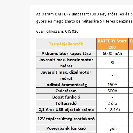
Az Osram BATTERYjumpstart 1000 egy erőteljes és b
gyors és megbízható beindítására 5 literes benzines
Gyári cikkszám: OJS020