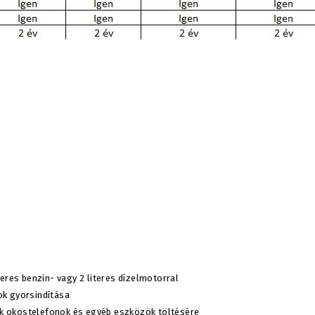
teres benzin- vagy 2 literes dízelmotorral
ok gyorsindítása
k okostelefonok és egyéb eszközök töltésére