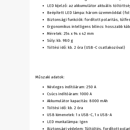
LED kijelző: az akkumulátor aktuális töltötts
Beépített LED lámpa: három üzemmóddal (fol
Biztonsági funkciók: fordított polaritás, túlf
Ergonomikus intelligens bilincs: hosszabb ká
Méretek: 254 x 94 x 42 mm
Súly: kb. 980 g
Töltési idő: kb. 2 óra (USB-C csatlakozóval)
Műszaki adatok:
Névleges indítóáram: 250 A
Csúcs indítóáram: 1000 A
Akkumulátor kapacitás: 8000 mAh
Töltési idő: kb. 2 óra
USB kimenetek: 1 x USB-C, 1 x USB-A
LED munkalámpa: Igen
Biztonsági védelem: Túltöltés, fordított polari