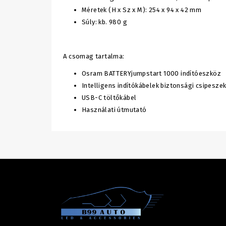
Méretek (H x Sz x M): 254 x 94 x 42 mm
Súly: kb. 980 g
A csomag tartalma:
Osram BATTERYjumpstart 1000 indítóeszköz
Intelligens indítókábelek biztonsági csipeszek
USB-C töltőkábel
Használati útmutató