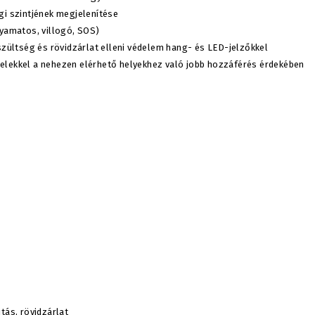
égi szintjének megjelenítése
yamatos, villogó, SOS)
eszültség és rövidzárlat elleni védelem hang- és LED-jelzőkkel
belekkel a nehezen elérhető helyekhez való jobb hozzáférés érdekében
tás, rövidzárlat