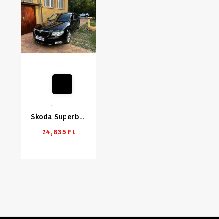
Skoda Superb 2/Octavia 2FL LED PRÉMIUM Tompított Szett / Hibakódmentes
24,835 Ft