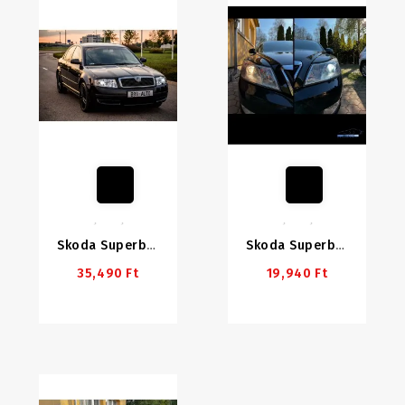
Skoda Superb 1 (2002-2008) Első Lámpa Szett HALOGÉN Lámpához
Skoda Superb 2/Octavia 2FL LED Tompított Szett
35,490 Ft
19,940 Ft