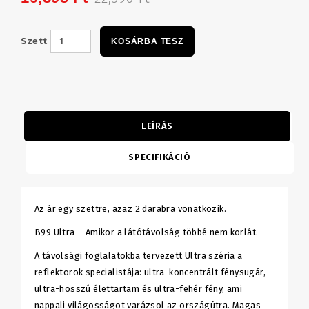
Szett
KOSÁRBA TESZ
LEÍRÁS
SPECIFIKÁCIÓ
Az ár egy szettre, azaz 2 darabra vonatkozik.
B99 Ultra – Amikor a látótávolság többé nem korlát.
A távolsági foglalatokba tervezett Ultra széria a
reflektorok specialistája: ultra-koncentrált fénysugár,
ultra-hosszú élettartam és ultra-fehér fény, ami
nappali világosságot varázsol az országútra. Magas