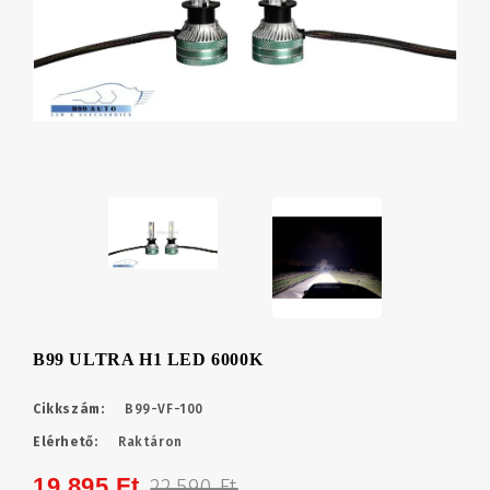
B99 ULTRA H1 LED 6000K
Cikkszám:
B99-VF-100
Elérhető:
Raktáron
19,895 Ft
22,590 Ft