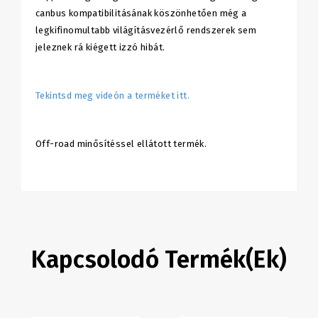
canbus kompatibilitásának köszönhetően még a
legkifinomultabb világításvezérlő rendszerek sem
jeleznek rá kiégett izzó hibát.
Tekintsd meg videón a terméket itt.
Off-road minősítéssel ellátott termék.
Kapcsolodó Termék(ek)