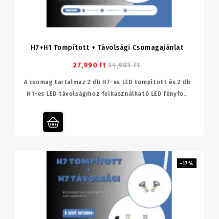
H7+H1 Tompított + Távolsági Csomagajánlat
27,990 Ft
34,985 Ft
A csomag tartalmaz 2 db H7-es LED tompított és 2 db
H1-es LED távolságihoz felhasználható LED fényfo..
-17%