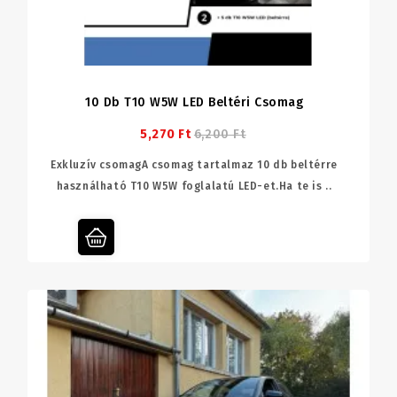
10 Db T10 W5W LED Beltéri Csomag
5,270 Ft
6,200 Ft
Exkluzív csomagA csomag tartalmaz 10 db beltérre
használható T10 W5W foglalatú LED-et.Ha te is ..