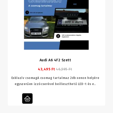
Audi A6 4F2 Szett
43,495 Ft
46,595 Ft
Exkluzív csomagA csomag tartalmaz 2db xenon helyére
egyszerűen izzócserével beilleszthető LED-t és e..