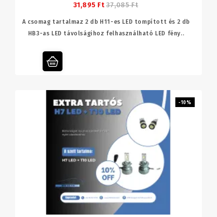
31,895 Ft
37,085 Ft
A csomag tartalmaz 2 db H11-es LED tompított és 2 db
HB3-as LED távolságihoz felhasználható LED fény..
-10%