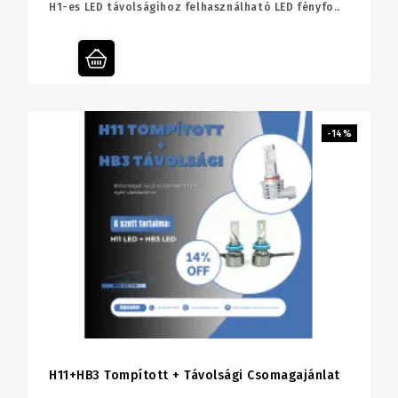
H1-es LED távolságihoz felhasználható LED fényfo..
-14%
H11+HB3 Tompított + Távolsági Csomagajánlat