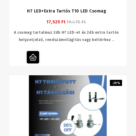
H7 LED+extra Tartós T10 LED Csomag
17,525 Ft
19,475 Ft
A csomag tartalmaz 2db H7 LED-et és 2db extra tartós
helyzetjelző, rendszámvilágítás vagy beltérhez ..
-20%