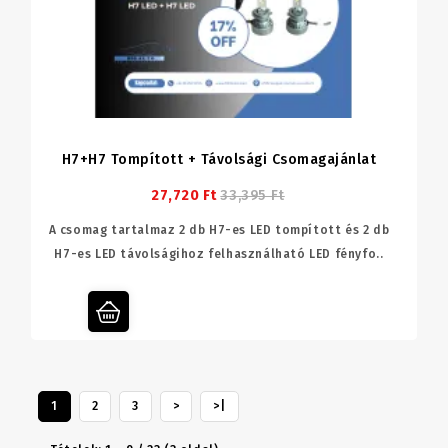
H7+H7 Tompított + Távolsági Csomagajánlat
27,720 Ft
33,395 Ft
A csomag tartalmaz 2 db H7-es LED tompított és 2 db
H7-es LED távolságihoz felhasználható LED fényfo..
1
2
3
>
>|