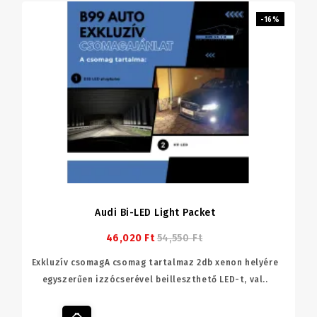
-16%
Audi Bi-LED Light Packet
46,020 Ft
54,550 Ft
Exkluzív csomagA csomag tartalmaz 2db xenon helyére
egyszerűen izzócserével beilleszthető LED-t, val..