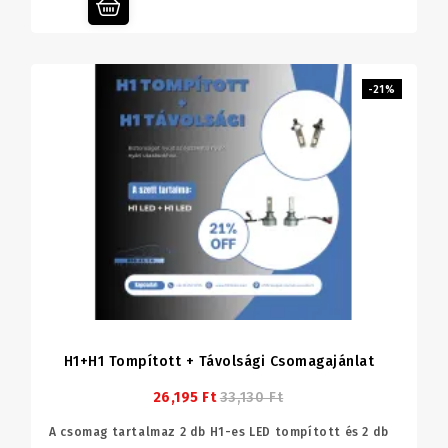
-21%
H1+H1 Tompított + Távolsági Csomagajánlat
26,195 Ft
33,130 Ft
A csomag tartalmaz 2 db H1-es LED tompított és 2 db