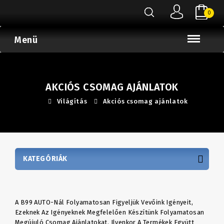
0
Menü
AKCIÓS CSOMAG AJÁNLATOK
Világítás
Akciós csomag ajánlatok
KATEGÓRIÁK
A B99 AUTO-Nál Folyamatosan Figyeljük Vevőink Igényeit,
Ezeknek Az Igényeknek Megfelelően Készítünk Folyamatosan
Megújuló Csomag Ajánlatokat. Ilyenkor A Termékek Együtt