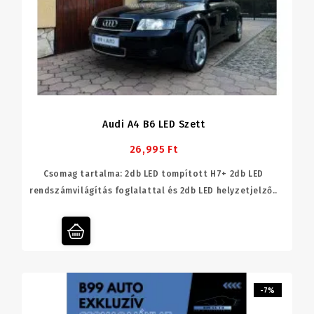
Audi A4 B6 LED Szett
26,995 Ft
Csomag tartalma: 2db LED tompított H7+ 2db LED
rendszámvilágítás foglalattal és 2db LED helyzetjelző..
-7%