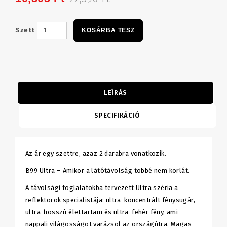
Szett
KOSÁRBA TESZ
LEÍRÁS
SPECIFIKÁCIÓ
Az ár egy szettre, azaz 2 darabra vonatkozik.
B99 Ultra – Amikor a látótávolság többé nem korlát.
A távolsági foglalatokba tervezett Ultra széria a
reflektorok specialistája: ultra-koncentrált fénysugár,
ultra-hosszú élettartam és ultra-fehér fény, ami
nappali világosságot varázsol az országútra. Magas