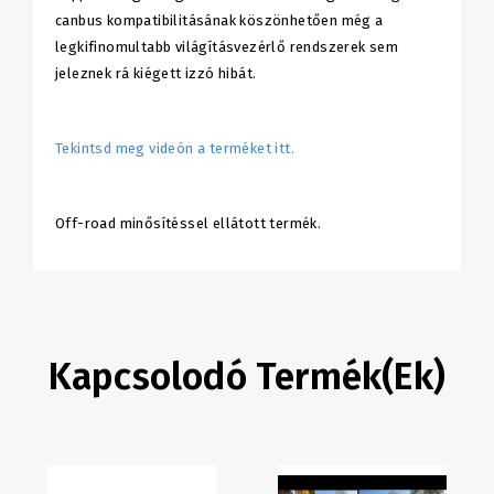
canbus kompatibilitásának köszönhetően még a
legkifinomultabb világításvezérlő rendszerek sem
jeleznek rá kiégett izzó hibát.
Tekintsd meg videón a terméket itt.
Off-road minősítéssel ellátott termék.
Kapcsolodó Termék(ek)