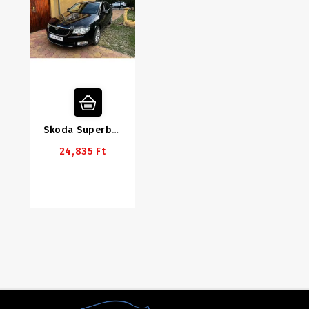
Skoda Superb 2/Octavia 2FL LED PRÉMIUM Tompított Szett / Hibakódmentes
24,835 Ft