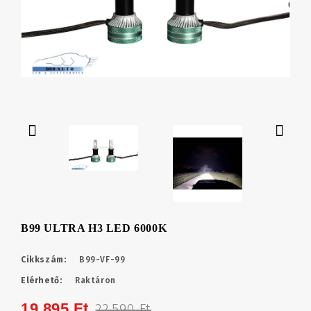
B99 ULTRA H3 LED 6000K
Cikkszám:
B99-VF-99
Elérhető:
Raktáron
19,895 Ft
22,590 Ft