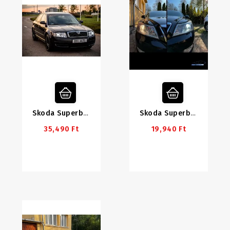
Skoda Superb 1 (2002-2008) Első Lámpa Szett HALOGÉN Lámpához
Skoda Superb 2/Octavia 2FL LED Tompított Szett
35,490 Ft
19,940 Ft