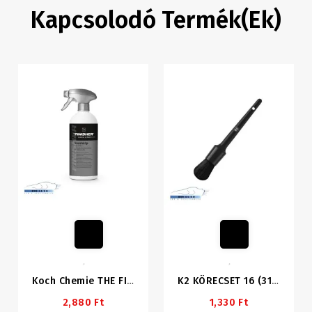
Kapcsolodó Termék(ek)
Koch Chemie THE FINISHER InsideUp 500ml Műszerfal És Beltéri Műanyag Ápoló (korábban Multi Interior Cleaner)
K2 KÖRECSET 16 (31mm)
2,880 Ft
1,330 Ft