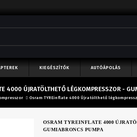
APTEREK
KIEGÉSZÍTŐK
AUTÓÁPOLÁS
TE 4000 ÚJRATÖLTHETŐ LÉGKOMPRESSZOR - G
ompresszor
Osram TYREinflate 4000 Újratölthető légkompress
OSRAM TYREINFLATE 4000 ÚJRAT
GUMIABRONCS PUMPA