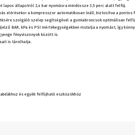
t lapos állapotról 2,4 bar nyomásra mindössze 3,5 perc alatt felfúj.
omás elérésekor a kompresszor automatikusan leáll, biztosítva a pontos f
tésére szolgáló szelep segítségével a gumiabroncsok optimálisan felfú
 kijelző BAR, kPa és PSI mértékegységekben mutatja a nyomást, így könny
 gyenge fényviszonyok között is.
ait is tárolhatja.
labdákhoz és egyéb felfújható eszközökhöz