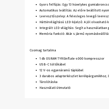
Gyors felfújás: Egy 13 hüvelykes gumiabroncso
Automatikus leállítás: Az előre beállított ny
Leeresztőszelep: A felesleges levegő leeresz
Háttérvilágítású LED-kijelző: A jól olvasható
Integrált LED világítás: Segít a használatban
Memória funkció: Akár 4 jármű nyomásbeállítás
Csomag tartalma
1 db OSRAM TYREinflate 4000 kompresszor
USB-C töltőkábel
12 V-os egyenáramú tápkábel
3 darabos adapterkészlet kerékpárgumikhoz, 
Tárolótáska
Használati útmutató