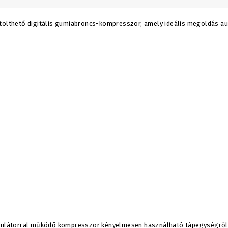
atölthető digitális gumiabroncs-kompresszor, amely ideális megoldás au
kumulátorral működő kompresszor kényelmesen használható tápegységről