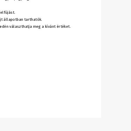
elfújást.
jt állapotban tarthatók.
edén választhatja meg a kívánt értéket.