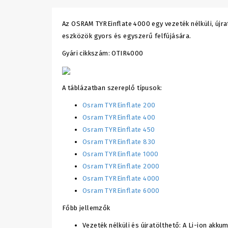
Az OSRAM TYREinflate 4000 egy vezeték nélküli, újr
eszközök gyors és egyszerű felfújására.
Gyári cikkszám: OTIR4000
A táblázatban szereplő típusok:
Osram TYREinflate 200
Osram TYREinflate 400
Osram TYREinflate 450
Osram TYREinflate 830
Osram TYREinflate 1000
Osram TYREinflate 2000
Osram TYREinflate 4000
Osram TYREinflate 6000
Főbb jellemzők
Vezeték nélküli és újratölthető: A Li-ion ak