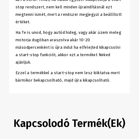
stop rendszert, nem kell minden újraindításnál ezt
megtenni ismét, mert a rendszer megjegyzi a beállított
értéket.
Ha Te is unod, hogy autód hideg, vagy akár üzem meleg
motorja dugóban araszolva akár 10-20
másodpercenként is újra indul ha elfelejted kikapcsolni
a start-stop funkciót, akkor ezt a terméket Neked
ajánljuk.
Ezzel a termékkel a start-stop nem lesz kiiktatva mert
bármikor bekapcsolható, majd újra kikapcsolható.
Kapcsolodó Termék(ek)