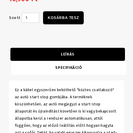
Szett
KOSÁRBA TESZ
LEÍRÁS
SPECIFIKÁCIÓ
Ez a kábel egyszerűen beköthető "köztes csatlakozó"
az autó start stop gombjába. A terméknek
köszönhetően, az autó megjegyzi a start-stop
állapotát és újraindítást követően is ki vagy bekapcsolt
állapotba kerül a rendszer automatikusan, attól
függően, hogy az előző leállítás előtt hogyan hagyta
azt a sofőr. Tehát, ha valaki egyszer kikapcsolja a start-