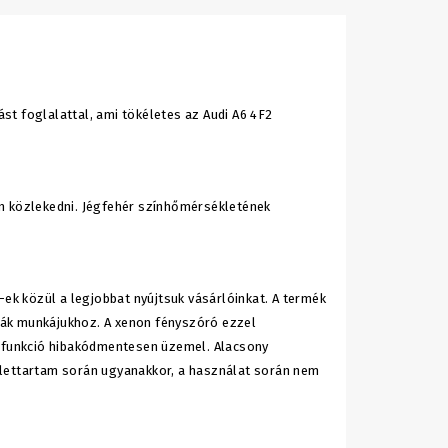
t foglalattal, ami tökéletes az Audi A6 4F2
n közlekedni. Jégfehér színhőmérsékletének
-ek közül a legjobbat nyújtsuk vásárlóinkat. A termék
ják munkájukhoz. A xenon fényszóró ezzel
i funkció hibakódmentesen üzemel. Alacsony
élettartam során ugyanakkor, a használat során nem