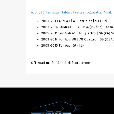
Audi LED Rendszámtábla világítás foglalattal Audikh
2003-2013 Audi A3 | A3 Cabriolet | S3 (8P)
2002-2009 Audi A4 | S4 | RS4 (B6/B7) Sedan |
2005-2011 For Audi A6 | A6 Quattro | S6 (C6) S
2003-2017 For Audi A8 | A8 Quattro | S8 (D3/
2005-2015 For Audi Q7 (4L)
Off-road minősítéssel ellátott termék.