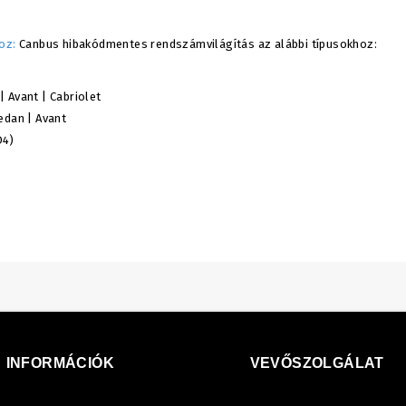
oz:
Canbus hibakódmentes rendszámvilágítás az alábbi típusokhoz:
 Avant | Cabriolet
edan | Avant
D4)
INFORMÁCIÓK
VEVŐSZOLGÁLAT