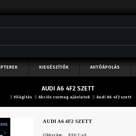
APTEREK
KIEGÉSZÍTŐK
AUTÓÁPOLÁS
AUDI A6 4F2 SZETT
Világítás
Akciós csomag ajánlatok
Audi A6 4F2 szett
AUDI A6 4F2 SZETT
Cikkszám:
B99-T-48