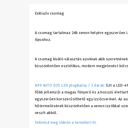
Exkluzív csomag
A csomag tartalmaz 2db xenon helyére egyszerűen izz
típushoz.
A csomag kiváló választás azoknak akik szeretnének
köszönhetően esztétikus, modern megjelenést kölc
B99 AUTO D3S LED plug&play / 2 darab:
Ezt a LED-et
főbb jellemzői a magas fényerő és a hosszú életta
egyszerűen korszerűsíthető egy izzócserével. Az au
hőtermelésének köszönhetően a xenon izzókkal szemb
veszít abból.
Tekintsd meg videón a terméket itt.