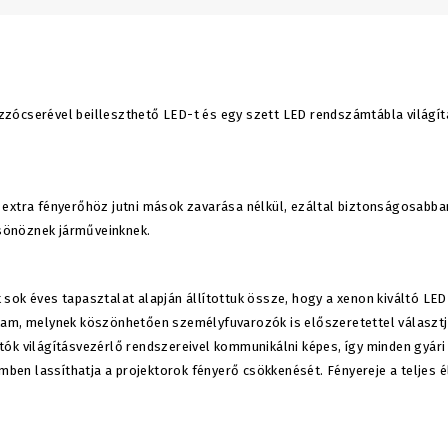
ócserével beilleszthető LED-t és egy szett LED rendszámtábla világítás
 extra fényerőhöz jutni mások zavarása nélkül, ezáltal biztonságosabba
sönöznek járműveinknek.
 sok éves tapasztalat alapján állítottuk össze, hogy a xenon kiváltó LED
rtam, melynek köszönhetően személyfuvarozók is előszeretettel választ
tók világításvezérlő rendszereivel kommunikálni képes, így minden gyár
en lassíthatja a projektorok fényerő csökkenését. Fényereje a teljes 