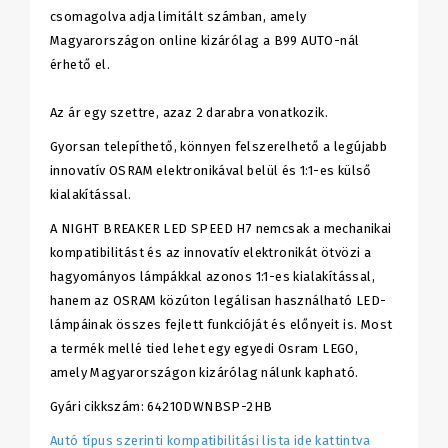
csomagolva adja limitált számban, amely
Magyarországon online kizárólag a B99 AUTO-nál
érhető el.
Az ár egy szettre, azaz 2 darabra vonatkozik.
Gyorsan telepíthető, könnyen felszerelhető a legújabb
innovatív OSRAM elektronikával belül és 1:1-es külső
kialakítással.
A NIGHT BREAKER LED SPEED H7 nemcsak a mechanikai
kompatibilitást és az innovatív elektronikát ötvözi a
hagyományos lámpákkal azonos 1:1-es kialakítással,
hanem az OSRAM közúton legálisan használható LED-
lámpáinak összes fejlett funkcióját és előnyeit is. Most
a termék mellé tied lehet egy egyedi Osram LEGO,
amely Magyarországon kizárólag nálunk kapható.
Gyári cikkszám: 64210DWNBSP-2HB
Autó típus szerinti kompatibilitási lista ide kattintva