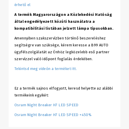
érhető el
A termék Magyarországon a Közlekedési Hatóság
által engedélyezett közúti használatra a
kompatibilitási listában jelzett lámpa típusokban.
Amennyiben szakszervízben történő beszereléshez
segítségre van szüksége, kérem keresse a B99 AUTO
ügyfélszolgálatát az Önhöz legközelebb eső partner
szervízzel való időpont foglalás érdekében.
Tekintsd meg videón a terméket itt.
Ez a termék sajnos elfogyott, keresd helyette az alábbi
termékeink egyikét:
Osram Night Breaker H7 LED SPEED
Osram Night Breaker H7 LED SPEED +450%