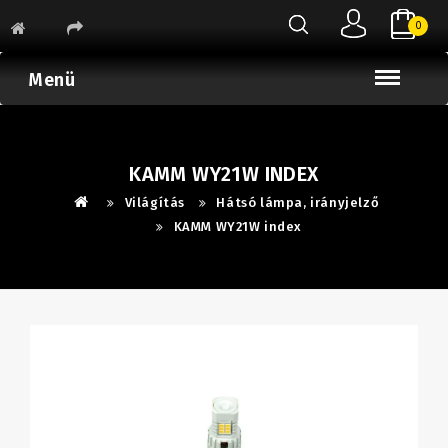
0
Menü
KAMM WY21W INDEX
Világítás
Hátsó lámpa, irányjelző
KAMM WY21W index