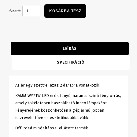
Szett
KOSÁRBA TESZ
LEÍRÁS
SPECIFIKÁCIÓ
Az ár egy szettre, azaz 2 darabra vonatkozik.
KAMM WY21W LED erős fényű, narancs színű fényforrás,
amely tökéletesen használható index lámpaként.
Fényerejének köszönhetően a gépjármű jobban
észrevehetővé és esztétikusabbá válik.
Off-road minősítéssel ellátott termék.