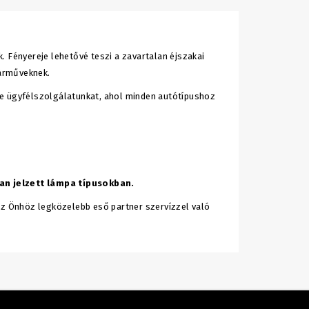
 Fényereje lehetővé teszi a zavartalan éjszakai
járműveknek.
se ügyfélszolgálatunkat, ahol minden autótípushoz
an jelzett lámpa típusokban.
z Önhöz legközelebb eső partner szervízzel való