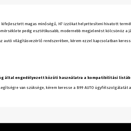
ifejlesztett magas minőségű, H7 izzókat helyettesíteni hivatott termék.
hőmérséklete pedig esztétikusabb, modernebb megjelenést kölcsönöz a 
az autó világításvezérlő rendszerében, kérem ezzel kapcsolatban keres
által engedélyezett közúti használatra a kompatibilitási listáb
egítségre van szüksége, kérem keresse a B99 AUTO ügyfélszolgálatát a