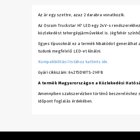
Az ár egy szettre, azaz 2 darabra vonatkozik.
Az Osram Truckstar H7 LED egy 24V-s rendszerekhez k
közlekedést tehergépjárművekkel is. Jégfehér szín
Egyes típusoknál ez a termék hibakódot generálhat 
tudunk megfelelő LED-et kínálni.
Kompatibilitási listához kattints ide.
Gyári cikkszám: 64215DWTS-2HFB
A termék Magyarországon a Közlekedési Hatóság 
Amennyiben szakszervízben történő beszereléshez s
időpont foglalás érdekében.