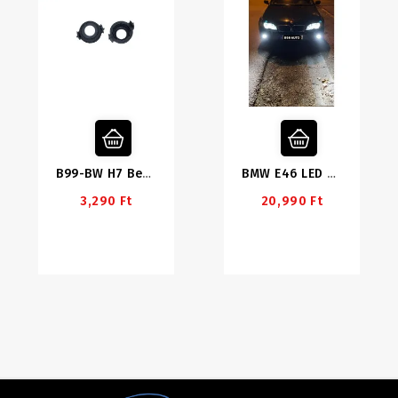
B99-BW H7 Befogató Adapter
BMW E46 LED Tompított Szett
3,290 Ft
20,990 Ft