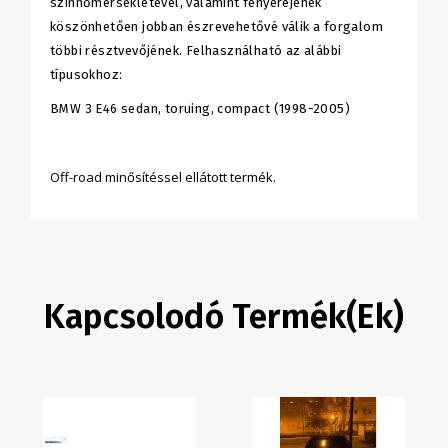
színhőmérsékletével, valamint fényerejének
köszönhetően jobban észrevehetővé válik a forgalom
többi résztvevőjének. Felhasználható az alábbi
típusokhoz:
BMW 3 E46 sedan, toruing, compact (1998-2005)
Off-road minősítéssel ellátott termék.
Kapcsolodó Termék(ek)