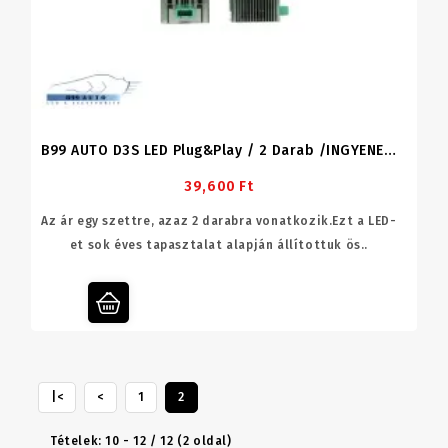
B99 AUTO D3S LED Plug&play / 2 Darab /INGYENES SZÁLLÍTÁS
39,600 Ft
Az ár egy szettre, azaz 2 darabra vonatkozik.Ezt a LED-
et sok éves tapasztalat alapján állítottuk ös..
|<
<
1
2
Tételek: 10 - 12 / 12 (2 oldal)