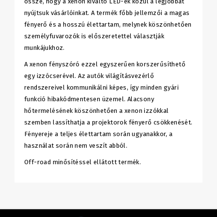
össze, hogy a xenon kiváltó LED-ek közül a legjobbat
nyújtsuk vásárlóinkat. A termék főbb jellemzői a magas
fényerő és a hosszú élettartam, melynek köszönhetően
személyfuvarozók is előszeretettel választják
munkájukhoz.
A xenon fényszóró ezzel egyszerűen korszerűsíthető
egy izzócserével. Az autók világításvezérlő
rendszereivel kommunikálni képes, így minden gyári
funkció hibakódmentesen üzemel. Alacsony
hőtermelésének köszönhetően a xenon izzókkal
szemben lassíthatja a projektorok fényerő csökkenését.
Fényereje a teljes élettartam során ugyanakkor, a
használat során nem veszít abból.
Off-road minősítéssel ellátott termék.