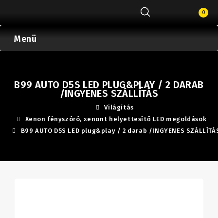
0
Menü
B99 AUTO D5S LED PLUG&PLAY / 2 DARAB
/INGYENES SZÁLLÍTÁS
Világítás
Xenon fényszóró, xenont helyettesítő LED megoldások
B99 AUTO D5S LED plug&play / 2 darab /INGYENES SZÁLLÍTÁ