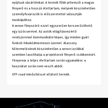
nyújtsuk vásárlóinkat. A termék főbb jellemzői a magas
fényerő és a hosszú élettartam, melynek köszönhetően
személyfuvarozók is előszeretettel választják
munkájukhoz.
A xenon fényszóró ezzel egyszerűen korszerűsíthető
egy izzócserével. Az autók világításvezérlő
rendszereivel kommunikálni képes, így minden gyári
funkció hibakódmentesen üzemel. Alacsony
hőtermelésének köszönhetően a xenon izzókkal
szemben lassíthatja a projektorok fényerő csökkenését.
Fényereje a teljes élettartam során ugyanakkor, a
használat során nem veszít abból.
Off-road minősítéssel ellátott termék.