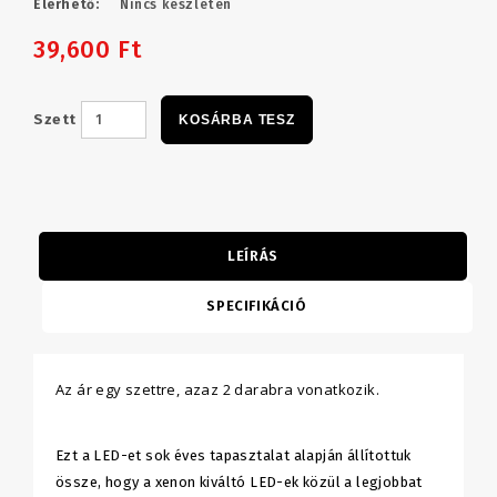
Elérhető:
Nincs készleten
39,600 Ft
Szett
KOSÁRBA TESZ
LEÍRÁS
SPECIFIKÁCIÓ
Az ár egy szettre, azaz 2 darabra vonatkozik.
Ezt a LED-et sok éves tapasztalat alapján állítottuk
össze, hogy a xenon kiváltó LED-ek közül a legjobbat