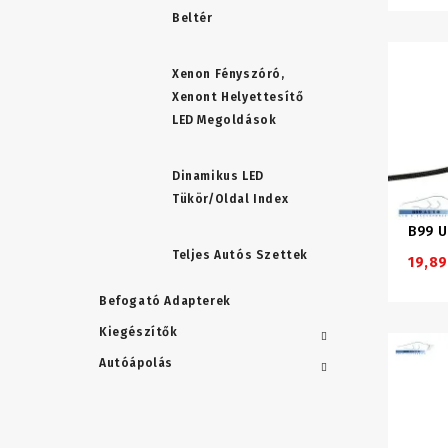
Beltér
Xenon Fényszóró,
Xenont Helyettesítő
LED Megoldások
Dinamikus LED
Tükör/oldal Index
B99 U
Teljes Autós Szettek
19,89
Befogató Adapterek
Kiegészítők
Autóápolás