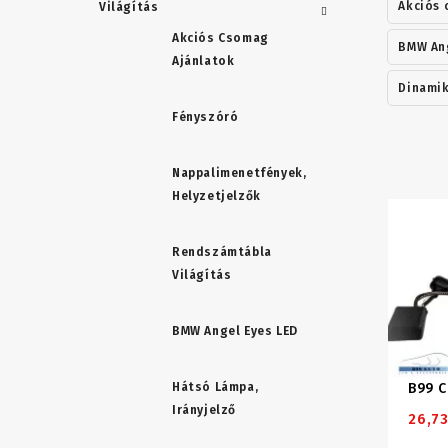
Akciós 
Világítás
Akciós Csomag
BMW Ang
Ajánlatok
Dinamik
Fényszóró
Nappalimenetfények,
Helyzetjelzők
Rendszámtábla
Világítás
BMW Angel Eyes LED
Hátsó Lámpa,
Irányjelző
26,73