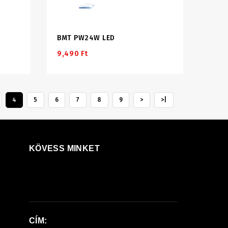
BMT PW24W LED
9,490 Ft
4
5
6
7
8
9
>
>|
KÖVESS MINKET
CÍM: