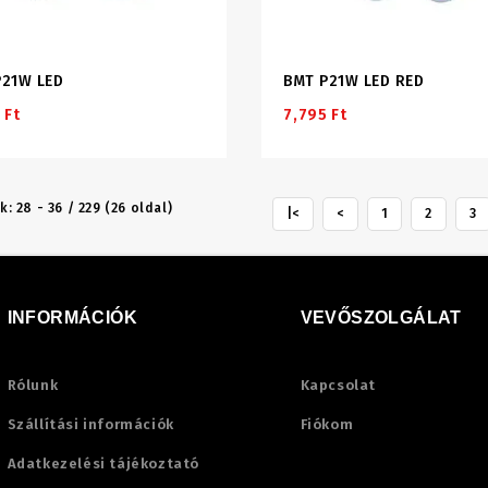
P21W LED
BMT P21W LED RED
 Ft
7,795 Ft
k: 28 - 36 / 229 (26 oldal)
|<
<
1
2
3
INFORMÁCIÓK
VEVŐSZOLGÁLAT
Rólunk
Kapcsolat
Szállítási információk
Fiókom
Adatkezelési tájékoztató