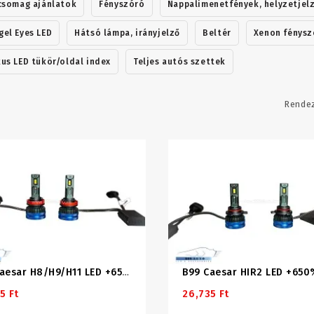
csomag ajánlatok
Fényszóró
Nappalimenetfények, helyzetjel
el Eyes LED
Hátsó lámpa, irányjelző
Beltér
Xenon fénysz
us LED tükör/oldal index
Teljes autós szettek
Rende
B99 Caesar HIR2 LED +650
B99 Caesar H8/H9/H11 LED +650%
5 Ft
26,735 Ft