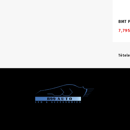
BMT 
7,795
Tétele