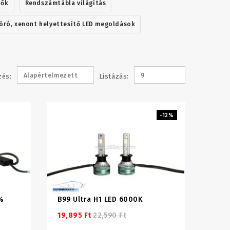
zők
Rendszámtábla világítás
óró, xenont helyettesítő LED megoldások
Alapértelmezett
9
zés:
Listázás:
-12%
%
B99 Ultra H1 LED 6000K
19,895 Ft
22,590 Ft