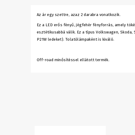
Az ár egy szettre, azaz 2 darabra vonatkozik.
Ez a LED erős fényű, jégfehér fényforrás, amely tö
esztétikusabbá válik. Ez a típus Volkswagen, Skoda
P21W ledeket). Tolatólámpaként is kiváló.
Off-road minősítéssel ellátott termék.