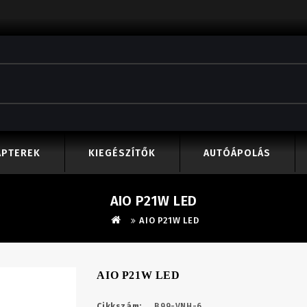
APTEREK
KIEGÉSZÍTŐK
AUTÓÁPOLÁS
AIO P21W LED
AIO P21W LED
AIO P21W LED
Cikkszám:
B99-VNH-6