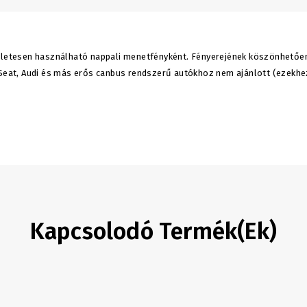
kéletesen használható nappali menetfényként. Fényerejének köszönhető
, Seat, Audi és más erős canbus rendszerű autókhoz nem ajánlott (ezek
Kapcsolodó Termék(ek)