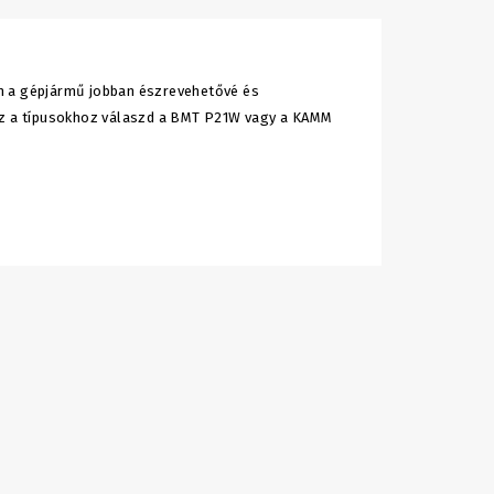
en a gépjármű jobban észrevehetővé és
hez a típusokhoz válaszd a BMT P21W vagy a KAMM