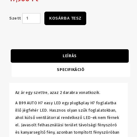
Szett
KOSÁRBA TESZ
LEÍRÁS
SPECIFIKÁCIÓ
Az ár egy szettre, azaz 2 darabra vonatkozik.
A B99 AUTO H7 easy LED egy plug&play H7 foglalatba
illő jégfehér LED. Hasznos olyan szűk foglalatokban,
ahol külső ventilátorral rendelkező LED-ek nem férnek
el. Javasolt felhasználási terület távolsági fényszóró
és kanyarsegítő fény, azonban tompított fényszóróban