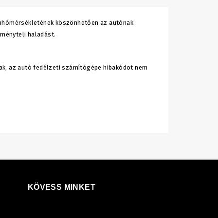
zínhőmérsékletének köszönhetően az autónak
lményteli haladást.
ak, az autó fedélzeti számítógépe hibakódot nem
KÖVESS MINKET