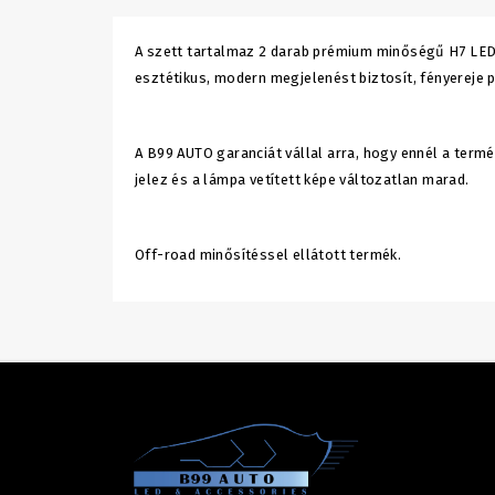
A szett tartalmaz 2 darab prémium minőségű H7 LED
esztétikus, modern megjelenést biztosít, fényereje 
A B99 AUTO garanciát vállal arra, hogy ennél a ter
jelez és a lámpa vetített képe változatlan marad.
Off-road minősítéssel ellátott termék.