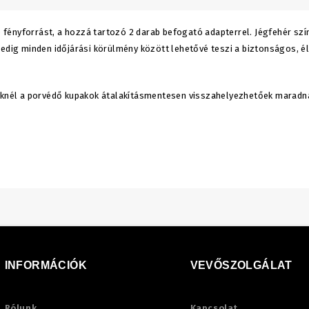
 fényforrást, a hozzá tartozó 2 darab befogató adapterrel. Jégfehér s
pedig minden időjárási körülmény között lehetővé teszi a biztonságos, é
méknél a porvédő kupakok átalakításmentesen visszahelyezhetőek maradn
INFORMÁCIÓK
VEVŐSZOLGÁLAT
Rólunk
Kapcsolat