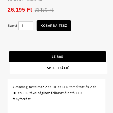
26,195 Ft
33,130 Ft
Szett
KOSÁRBA TESZ
LEÍRÁS
SPECIFIKÁCIÓ
A csomag tartalmaz 2 db H1-es LED tompított és 2 db
H1-es LED távolságihoz felhasználható LED
fényforrást.