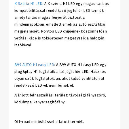
K Széria H1 LED:
A K széria H1 LED egy magas canbus
kompatibilitással rendelkező jégfehér LED termék,
amely tartós magas fényerőt biztosít a
mindennapokban, emellett emeli az autó esztétikai
megjelenését. Pontos LED chipjeinek köszönhetően
vetítési képe is tökéletesen megegyezik a halogén
izzókéval.
B99 AUTO H1 easy LED:
A B99 AUTO H1 easy LED egy
plug&play H1 foglalatba illő jégfehér LED. Hasznos
olyan szűk foglalatokban, ahol külső ventilátorral
rendelkező LED-ek nem férnek el.
Ajánlott felhasználási terület: távolsági fényszóró,
ködlámpa, kanyarsegítőfény.
Off-road minősítéssel ellátott termék.