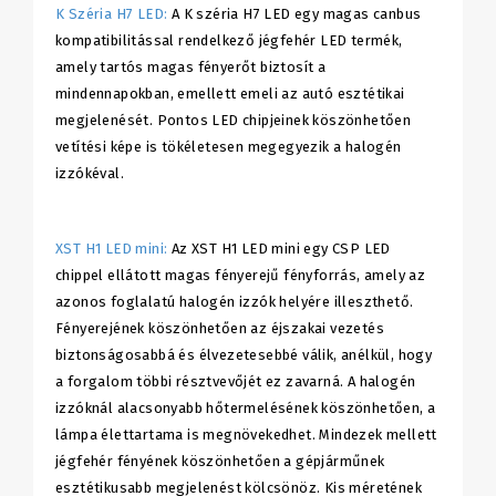
K Széria H7 LED:
A K széria H7 LED egy magas canbus
kompatibilitással rendelkező jégfehér LED termék,
amely tartós magas fényerőt biztosít a
mindennapokban, emellett emeli az autó esztétikai
megjelenését. Pontos LED chipjeinek köszönhetően
vetítési képe is tökéletesen megegyezik a halogén
izzókéval.
XST H1 LED mini:
Az XST H1 LED mini egy CSP LED
chippel ellátott magas fényerejű fényforrás, amely az
azonos foglalatú halogén izzók helyére illeszthető.
Fényerejének köszönhetően az éjszakai vezetés
biztonságosabbá és élvezetesebbé válik, anélkül, hogy
a forgalom többi résztvevőjét ez zavarná. A halogén
izzóknál alacsonyabb hőtermelésének köszönhetően, a
lámpa élettartama is megnövekedhet. Mindezek mellett
jégfehér fényének köszönhetően a gépjárműnek
esztétikusabb megjelenést kölcsönöz. Kis méretének