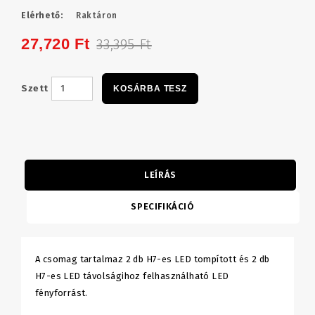
Elérhető:
Raktáron
27,720 Ft
33,395 Ft
Szett
KOSÁRBA TESZ
LEÍRÁS
SPECIFIKÁCIÓ
A csomag tartalmaz 2 db H7-es LED tompított és 2 db
H7-es LED távolságihoz felhasználható LED
fényforrást.