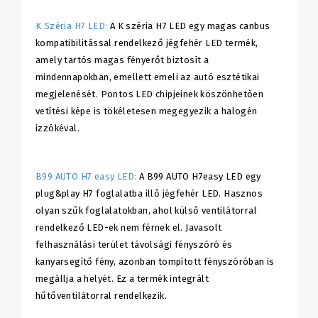
K Széria H7 LED:
A K széria H7 LED egy magas canbus
kompatibilitással rendelkező jégfehér LED termék,
amely tartós magas fényerőt biztosít a
mindennapokban, emellett emeli az autó esztétikai
megjelenését. Pontos LED chipjeinek köszönhetően
vetítési képe is tökéletesen megegyezik a halogén
izzókéval.
B99 AUTO H7 easy LED:
A B99 AUTO H7easy LED egy
plug&play H7 foglalatba illő jégfehér LED. Hasznos
olyan szűk foglalatokban, ahol külső ventilátorral
rendelkező LED-ek nem férnek el. Javasolt
felhasználási terület távolsági fényszóró és
kanyarsegítő fény, azonban tompított fényszóróban is
megállja a helyét. Ez a termék integrált
hűtőventilátorral rendelkezik.