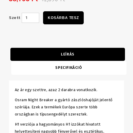
Szett
KOSÁRBA TESZ
LEÍRÁS
SPECIFIKÁCIÓ
Az ár egy szettre, azaz 2 darabra vonatkozik.
Osram Night Breaker a gyártó zászlóshajóját jelentő
szériája. Ezek a termékek Európa szerte több
országban is típusengedélyt szereztek.
H1 verziója a hagyományos H1 izzókat hivatott
helyettesíteni nagyobb fényerővel és esztétikus,