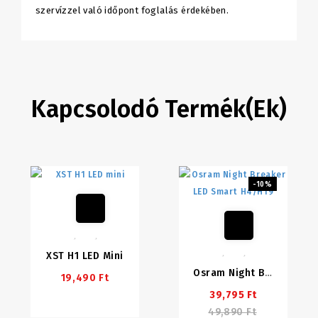
szervízzel való időpont foglalás érdekében.
Kapcsolodó Termék(ek)
-10%
XST H1 LED Mini
Osram Night Breaker LED Smart H4/H19
19,490 Ft
39,795 Ft
49,890 Ft