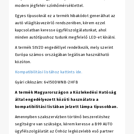
modern jégfehér színhőmérséklettel.
Egyes típusoknál ez a termék hibakódot generálhat az
autó világításvezérlő rendszerében, kérem ezzel
kapcsolatban keresse ügyfélszolgálatunkat, ahol
minden autótípushoz tudunk megfelelő LED-et kínálni.
A termék StVZO engedéllyel rendelkezik, mely szerint
Európa számos országában legálisan használható
közúton.
Kompatibilitási listához kattints ide.
Gyári cikkszám: 64150DWNB-2HFB
A termék Magyarországon a Közlekedési Hatóság
által engedélyezett közúti használatra a
kompatibilitási listában jelzett lámpa típusokban.
Amennyiben szakszervízben történő beszereléshez
segítségre van szüksége, kérem keresse a B99 AUTO
ügyfélszolgálatát az Önhöz legközelebb eső partner