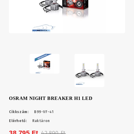
OSRAM NIGHT BREAKER H1 LED
Cikkszám:
B99-VF-41
Elérhető:
Raktáron
38,795 Ft
42,890 Ft