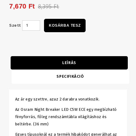
7,670 Ft
8,395 Ft
Szett
KOSÁRBA TESZ
LEÍRÁS
SPECIFIKÁCIÓ
Az ár egy szettre, azaz 2 darabra vonatkozik.
Az Osram Night Breaker LED C5W ECE egy megbízható
fényforrás, főleg rendszámtábla világításhoz és
beltérbe. (36 mm)
Egyes típusoknál ez a termék hibakódot generálhat az