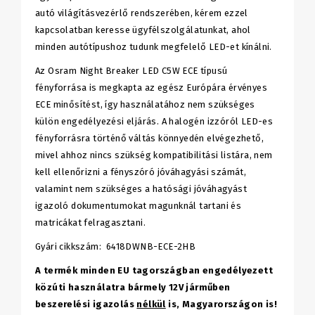
autó világításvezérlő rendszerében, kérem ezzel
kapcsolatban keresse ügyfélszolgálatunkat, ahol
minden autótípushoz tudunk megfelelő LED-et kínálni.
Az Osram Night Breaker LED C5W ECE típusú
fényforrása is megkapta az egész Európára érvényes
ECE minősítést, így használatához nem szükséges
külön engedélyezési eljárás. A halogén izzóról LED-es
fényforrásra történő váltás könnyedén elvégezhető,
mivel ahhoz nincs szükség kompatibilitási listára, nem
kell ellenőrizni a fényszóró jóváhagyási számát,
valamint nem szükséges a hatósági jóváhagyást
igazoló dokumentumokat magunknál tartani és
matricákat felragasztani.
Gyári cikkszám: 6418DWNB-ECE-2HB
A termék minden EU tagországban engedélyezett
közúti használatra bármely 12V járműben
beszerelési igazolás
nélkül
is, Magyarországon is!