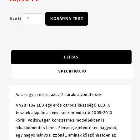
Szett
KOSÁRBA TESZ
LEÍRÁS
SPECIFIKÁCIÓ
Az ár egy szettre, azaz 2 darabra vonatkozik.
A V28 HB4 LED egy erős canbus készségű LED. A
tesztek alapján a kényesnek mondható 2005-2010
körüli Volkswagen konszernes modellekben is
hibakódmentes lehet. Fényereje jelentősen nagyobb,
egy hagyományos izzónál, aminek köszönhetően az