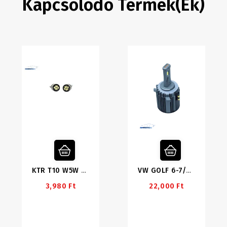
Kapcsolodó Termék(ek)
KTR T10 W5W LED
VW GOLF 6-7/TIGUAN 2fl/ Touran 2/3 H7 LED
3,980 Ft
22,000 Ft