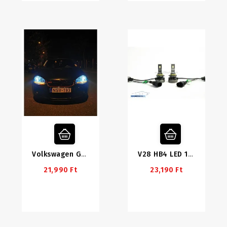
Volkswagen Golf 5/Jetta Mk5/ Caddy / Touran LED Tompított Szett +LED Helyzetjelző
V28 HB4 LED 12-24V
21,990 Ft
23,190 Ft