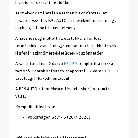
biciklisek észrevételét időben.
Termékeink számtalan esetben bizonyítottak, az
éjszakai vezetés B99 AUTO termékekkel már nem egy
szükség állapot, hanem élmény.
A hasznosság mellett az esztétika is fontos,
termékeink az autó megjelenését modernebbé teszik
jégfehér színhőmérsékletüknek köszönhetően.
A szett tartalma: 2 darab
H7 LED
tompított a hozzá
tartozó 2 darab befogató adapterrel + 2 darab
H9 LED
távolsági hibakódmentesen!
A B99 AUTO a termékekre 1 év teljeskörű garanciát
vállal.
Kompatibilitási lista:
Volkswagen Golf 7.5 (2017-2020)