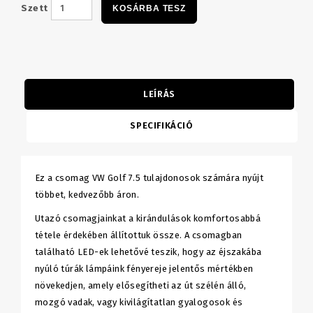
Szett
KOSÁRBA TESZ
LEÍRÁS
SPECIFIKÁCIÓ
Ez a csomag VW Golf 7.5 tulajdonosok számára nyújt
többet, kedvezőbb áron.
Utazó csomagjainkat a kirándulások komfortosabbá
tétele érdekében állítottuk össze. A csomagban
található LED-ek lehetővé teszik, hogy az éjszakába
nyúló túrák lámpáink fényereje jelentős mértékben
növekedjen, amely elősegítheti az út szélén álló,
mozgó vadak, vagy kivilágítatlan gyalogosok és