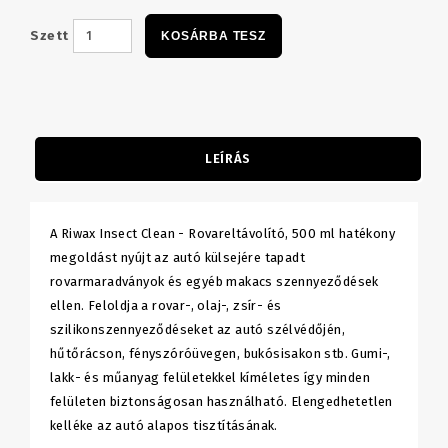
Szett
KOSÁRBA TESZ
LEÍRÁS
A Riwax Insect Clean - Rovareltávolító, 500 ml hatékony
megoldást nyújt az autó külsejére tapadt
rovarmaradványok és egyéb makacs szennyeződések
ellen. Feloldja a rovar-, olaj-, zsír- és
szilikonszennyeződéseket az autó szélvédőjén,
hűtőrácson, fényszóróüvegen, bukósisakon stb. Gumi-,
lakk- és műanyag felületekkel kíméletes így minden
felületen biztonságosan használható. Elengedhetetlen
kelléke az autó alapos tisztításának.