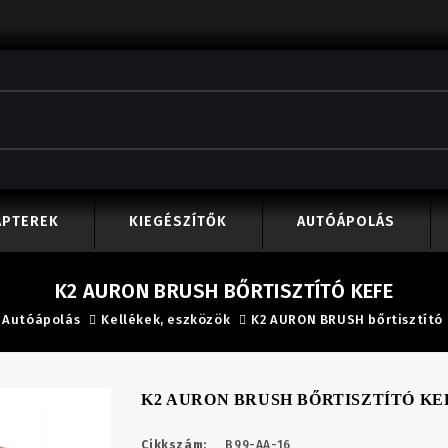
APTEREK
KIEGÉSZÍTŐK
AUTÓÁPOLÁS
K2 AURON BRUSH BŐRTISZTÍTÓ KEFE
Autóápolás
Kellékek, eszközök
K2 AURON BRUSH bőrtisztító 
K2 AURON BRUSH BŐRTISZTÍTÓ KE
Cikkszám:
B99-AA-16