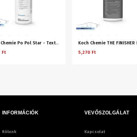
Koch Chemie Po Pol Star - Textil-/bőr-/alcantara Tisztítószer 1000ml
 Ft
5,270 Ft
INFORMÁCIÓK
VEVŐSZOLGÁLAT
Rólunk
Kapcsolat