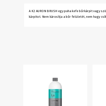
A K2 AURON BRUSH egy puha kefe bőrkárpit vagy szöv
kárpitot. Nem károsítja a bőr felületét, nem hagy csí