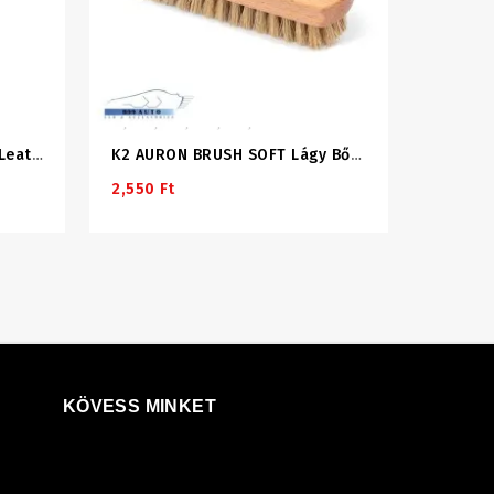
Koch Chemie THE FINISHER LeatherLock 500ml Bőrápoló (korábban Leather Care)
K2 AURON BRUSH SOFT Lágy Bőrtisztító Kefe
2,550 Ft
KÖVESS MINKET