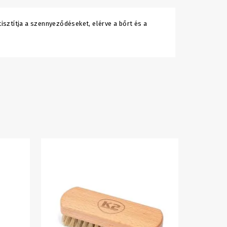
sztítja a szennyeződéseket, elérve a bőrt és a
Bőrhab
1,995 F