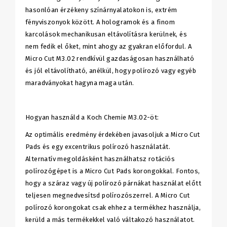
hasonlóan érzékeny színárnyalatokon is, extrém
fényviszonyok között. A hologramok és a finom
karcolások mechanikusan eltávolításra kerülnek, és
nem fedik el őket, mint ahogy az gyakran előfordul. A
Micro Cut M3.02 rendkívül gazdaságosan használható
és jól eltávolítható, anélkül, hogy polírozó vagy egyéb
maradványokat hagyna maga után.
Hogyan használd a Koch Chemie M3.02-öt:
Az optimális eredmény érdekében javasoljuk a Micro Cut
Pads és egy excentrikus polírozó használatát.
Alternatív megoldásként használhatsz rotációs
polírozógépet is a Micro Cut Pads korongokkal. Fontos,
hogy a száraz vagy új polírozó párnákat használat előtt
teljesen megnedvesítsd polírozószerrel. A Micro Cut
polírozó korongokat csak ehhez a termékhez használja,
kerüld a más termékekkel való váltakozó használatot.