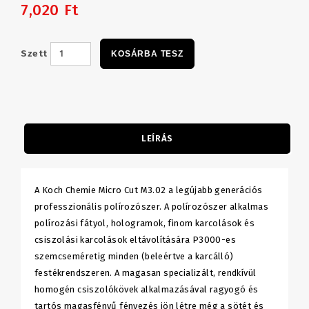
7,020 Ft
Szett
KOSÁRBA TESZ
LEÍRÁS
A Koch Chemie Micro Cut M3.02 a legújabb generációs
professzionális polírozószer. A polírozószer alkalmas
polírozási fátyol, hologramok, finom karcolások és
csiszolási karcolások eltávolítására P3000-es
szemcseméretig minden (beleértve a karcálló)
festékrendszeren. A magasan specializált, rendkívül
homogén csiszolókövek alkalmazásával ragyogó és
tartós magasfényű fényezés jön létre még a sötét és