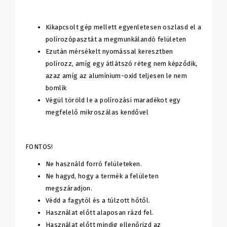
Kikapcsolt gép mellett egyenletesen oszlasd el a
polírozópasztát a megmunkálandó felületen
Ezután mérsékelt nyomással keresztben
polírozz, amíg egy átlátszó réteg nem képződik,
azaz amíg az alumínium-oxid teljesen le nem
bomlik
Végül töröld le a polírozási maradékot egy
megfelelő mikroszálas kendővel
FONTOS!
Ne használd forró felületeken.
Ne hagyd, hogy a termék a felületen
megszáradjon.
Védd a fagytól és a túlzott hőtől.
Használat előtt alaposan rázd fel.
Használat előtt mindig ellenőrizd az