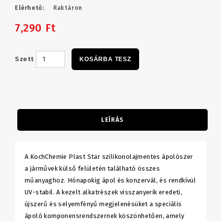
Elérhető:
Raktáron
7,290 Ft
Szett
KOSÁRBA TESZ
LEÍRÁS
A KochChemie Plast Star szilikonolajmentes ápolószer
a járművek külső felületén található összes
műanyaghoz. Hónapokig ápol és konzervál, és rendkívül
UV-stabil. A kezelt alkatrészek visszanyerik eredeti,
újszerű és selyemfényű megjelenésüket a speciális
ápoló komponensrendszernek köszönhetően, amely