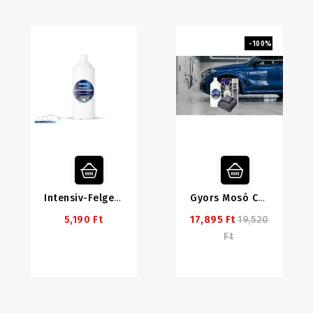
-100%
Intensiv-Felgenreiniger - Intenzív Felnitisztító (lúgos), 1 Kg
Gyors Mosó Csomag
5,190 Ft
17,895 Ft
19,520
Ft