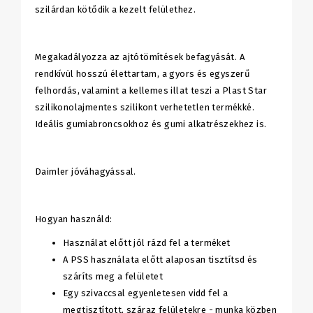
szilárdan kötődik a kezelt felülethez.
Megakadályozza az ajtótömítések befagyását. A
rendkívül hosszú élettartam, a gyors és egyszerű
felhordás, valamint a kellemes illat teszi a Plast Star
szilikonolajmentes szilikont verhetetlen termékké.
Ideális gumiabroncsokhoz és gumi alkatrészekhez is.
Daimler jóváhagyással.
Hogyan használd:
Használat előtt jól rázd fel a terméket
A PSS használata előtt alaposan tisztítsd és
száríts meg a felületet
Egy szivaccsal egyenletesen vidd fel a
megtisztított, száraz felületekre - munka közben