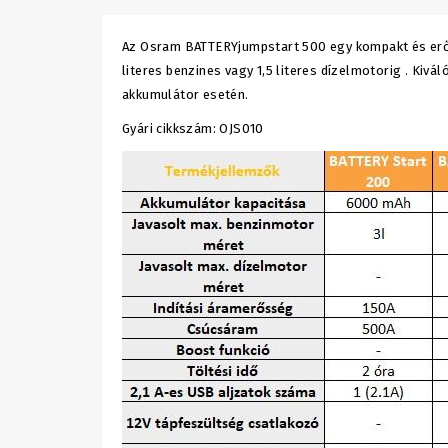
Az Osram BATTERYjumpstart 500 egy kompakt és erőte
literes benzines vagy 1,5 literes dízelmotorig . Ki
akkumulátor esetén.
Gyári cikkszám: OJS010