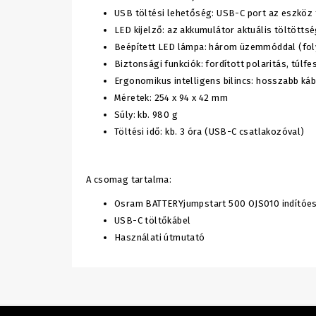
USB töltési lehetőség: USB-C port az eszköz
LED kijelző: az akkumulátor aktuális töltötts
Beépített LED lámpa: három üzemmóddal (fol
Biztonsági funkciók: fordított polaritás, túlf
Ergonomikus intelligens bilincs: hosszabb ká
Méretek: 254 x 94 x 42 mm
Súly: kb. 980 g
Töltési idő: kb. 3 óra (USB-C csatlakozóval)
A csomag tartalma:
Osram BATTERYjumpstart 500 OJS010 indítóe
USB-C töltőkábel
Használati útmutató