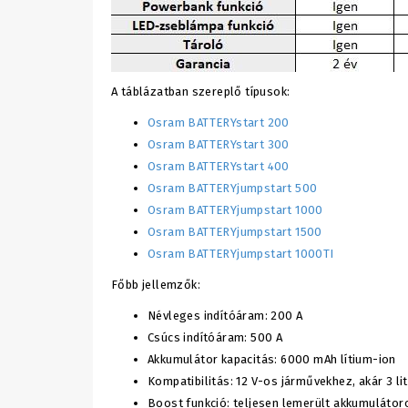
A táblázatban szereplő típusok:
Osram BATTERYstart 200
Osram BATTERYstart 300
Osram BATTERYstart 400
Osram BATTERYjumpstart 500
Osram BATTERYjumpstart 1000
Osram BATTERYjumpstart 1500
Osram BATTERYjumpstart 1000TI
Főbb jellemzők:
Névleges indítóáram: 200 A
Csúcs indítóáram: 500 A
Akkumulátor kapacitás: 6000 mAh lítium-ion
Kompatibilitás: 12 V-os járművekhez, akár 3 li
Boost funkció: teljesen lemerült akkumulátor