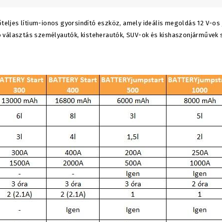
ljes lítium-ionos gyorsindító eszköz, amely ideális megoldás 12 V-os
váló választás személyautók, kisteherautók, SUV-ok és kishaszonjárműve