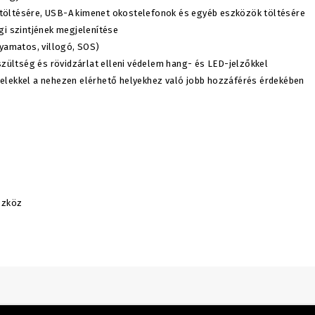
 töltésére, USB-A kimenet okostelefonok és egyéb eszközök töltésére
égi szintjének megjelenítése
yamatos, villogó, SOS)
eszültség és rövidzárlat elleni védelem hang- és LED-jelzőkkel
belekkel a nehezen elérhető helyekhez való jobb hozzáférés érdekében
szköz