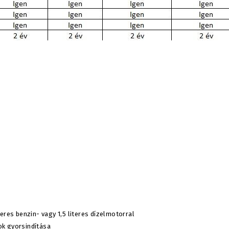
teres benzin- vagy 1,5 literes dízelmotorral
ok gyorsindítása