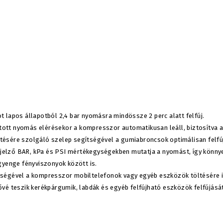
t lapos állapotból 2,4 bar nyomásra mindössze 2 perc alatt felfúj.
lított nyomás elérésekor a kompresszor automatikusan leáll, biztosítva a
tésére szolgáló szelep segítségével a gumiabroncsok optimálisan felfúj
 kijelző BAR, kPa és PSI mértékegységekben mutatja a nyomást, így könny
 gyenge fényviszonyok között is.
ítségével a kompresszor mobiltelefonok vagy egyéb eszközök töltésére 
ővé teszik kerékpárgumik, labdák és egyéb felfújható eszközök felfújását