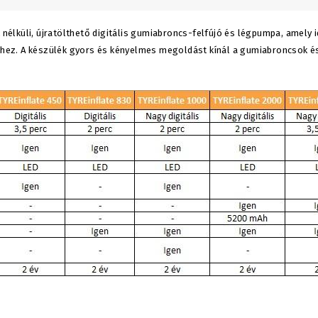
lküli, újratölthető digitális gumiabroncs-felfújó és légpumpa, amely i
ez. A készülék gyors és kényelmes megoldást kínál a gumiabroncsok és