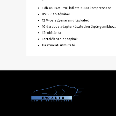
1 db OSRAM TYREinflate 6000 kompresszor
USB-C töltőkábel
12 V-os egyenáramú tápkábel
10 darabos adapterkészlet kerékpárgumikhoz,
Tárolótáska
Tartalék szelepsapkák
Használati útmutató