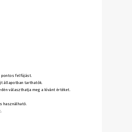
 pontos felfújást.
t állapotban tarthatók.
edén választhatja meg a kívánt értéket.
is használható.
.