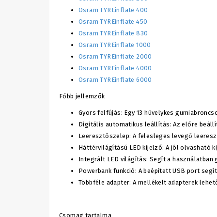
Osram TYREinflate 400
Osram TYREinflate 450
Osram TYREinflate 830
Osram TYREinflate 1000
Osram TYREinflate 2000
Osram TYREinflate 4000
Osram TYREinflate 6000
Főbb jellemzők
Gyors felfújás: Egy 13 hüvelykes gumiabroncso
Digitális automatikus leállítás: Az előre beál
Leeresztőszelep: A felesleges levegő leeresz
Háttérvilágítású LED kijelző: A jól olvasható
Integrált LED világítás: Segít a használatban
Powerbank funkció: A beépített USB port seg
Többféle adapter: A mellékelt adapterek lehet
Csomag tartalma