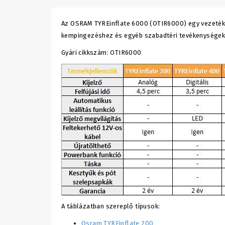
Az OSRAM TYREinflate 6000 (OTIR6000) egy vezeték né
kempingezéshez és egyéb szabadtéri tevékenységekh
Gyári cikkszám: OTIR6000
A táblázatban szereplő típusok:
Osram TYREinflate 200