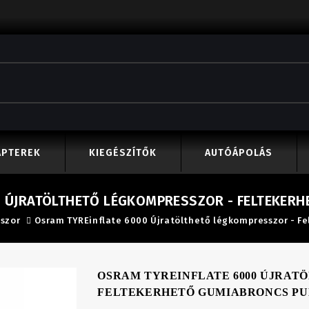
APTEREK
KIEGÉSZÍTŐK
AUTÓÁPOLÁS
0 ÚJRATÖLTHETŐ LÉGKOMPRESSZOR - FELTEKER
szor
Osram TYREinflate 6000 Újratölthető légkompresszor - 
OSRAM TYREINFLATE 6000 ÚJRAT
FELTEKERHETŐ GUMIABRONCS P