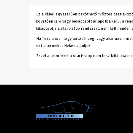
Ez a kábel egyszerűen beköthető "köztes csatlakozó
követően is ki vagy bekapcsolt állapotba kerül a ren
kikapcsolja a start-stop rendszert, nem kell minden 
Ha Te is unod, hogy autód hideg, vagy akár üzem mel
ezt a terméket Neked ajánljuk.
Ezzel a termékkel a start-stop nem lesz kiiktatva m