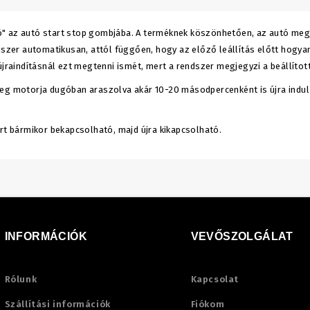
" az autó start stop gombjába. A terméknek köszönhetően, az autó megje
dszer automatikusan, attól függően, hogy az előző leállítás előtt hogyan
újraindításnál ezt megtenni ismét, mert a rendszer megjegyzi a beállított
eg motorja dugóban araszolva akár 10-20 másodpercenként is újra indul ha
ert bármikor bekapcsolható, majd újra kikapcsolható.
INFORMÁCIÓK
VEVŐSZOLGÁLAT
Rólunk
Kapcsolat
Szállítási információk
Fiókom