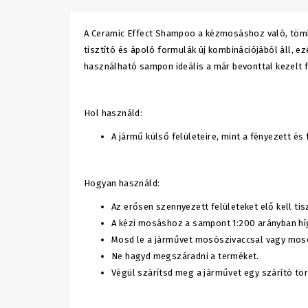
A Ceramic Effect Shampoo a kézmosáshoz való, tömítő
tisztító és ápoló formulák új kombinációjából áll, 
használható sampon ideális a már bevonttal kezelt 
Hol használd:
A jármű külső felületeire, mint a fényezett é
Hogyan használd:
Az erősen szennyezett felületeket elő kell tisz
A kézi mosáshoz a sampont 1:200 arányban hígít
Mosd le a járművet mosószivaccsal vagy mosók
Ne hagyd megszáradni a terméket.
Végül szárítsd meg a járművet egy szárító tö