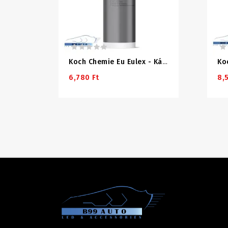
Koch Chemie Eu Eulex - Kátrány És Ragasztóeltávolító 1000ml
6,780 Ft
8,