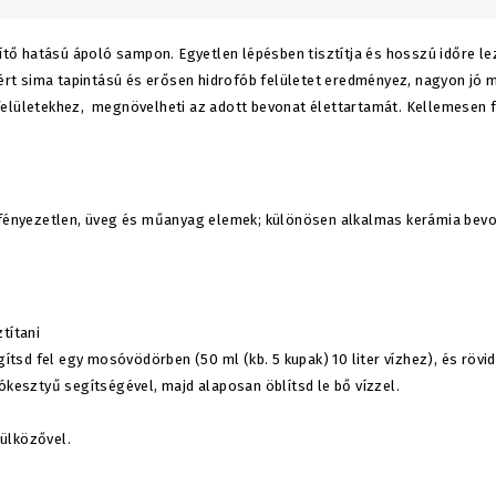
 hatású ápoló sampon. Egyetlen lépésben tisztítja és hosszú időre lezá
ezért sima tapintású és erősen hidrofób felületet eredményez, nagyon jó
felületekhez, megnövelheti az adott bevonat élettartamát. Kellemesen f
s fényezetlen, üveg és műanyag elemek; különösen alkalmas kerámia bevo
títani
sd fel egy mosóvödörben (50 ml (kb. 5 kupak) 10 liter vízhez), és rövid 
esztyű segítségével, majd alaposan öblítsd le bő vízzel.
rülközővel.