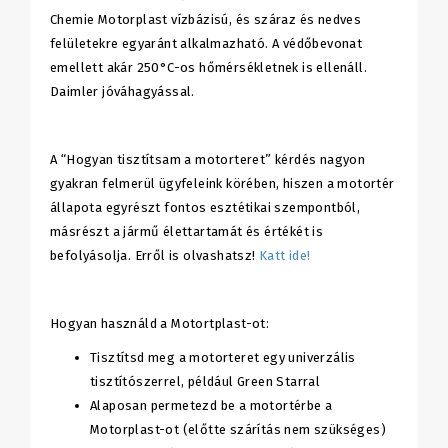
Chemie Motorplast vízbázisú, és száraz és nedves
felületekre egyaránt alkalmazható. A védőbevonat
emellett akár 250°C-os hőmérsékletnek is ellenáll.
Daimler jóváhagyással.
A “Hogyan tisztítsam a motorteret” kérdés nagyon
gyakran felmerül ügyfeleink körében, hiszen a motortér
állapota egyrészt fontos esztétikai szempontból,
másrészt a jármű élettartamát és értékét is
befolyásolja. Erről is olvashatsz!
Katt ide!
Hogyan használd a Motortplast-ot:
Tisztítsd meg a motorteret egy univerzális
tisztítószerrel, például Green Starral
Alaposan permetezd be a motortérbe a
Motorplast-ot (előtte szárítás nem szükséges)