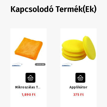
Kapcsolodó Termék(ek)
Applikátor
Mikroszálas Törlőkendő
1,890 Ft
375 Ft