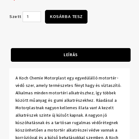
Szett
KOSÁRBA TESZ
LEÍRÁS
A Koch Chemie Motorplast egy egyedülálló motortér-
védő szer, amely természetes fényt hagy és víztaszító.
Alkalmas minden motortéri alkatrészhez, így többek
között műanyag és gumi alkatrészekhez. Ráadásul a
Motorplastnak nagyon kellemes illata van! A kezelt
alkatrészek szinte új külsőt kapnak. A nagyon jó
kúszóhatásnak és a tartósan rugalmas védőrétegnek
köszönhetően a motortér alkatrészei védve vannak a
korrózióval és a külső behatásokkal szemben. A Koch