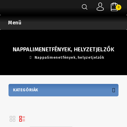
0
Menü
NAPPALIMENETFÉNYEK, HELYZETJELZŐK
Nappalimenetfények, helyzetjelzők
KATEGÓRIÁK