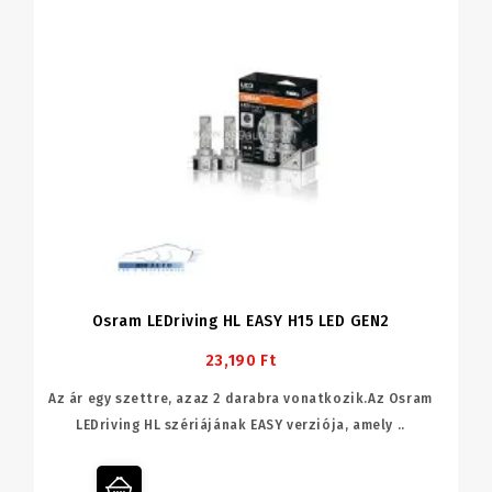
Osram LEDriving HL EASY H15 LED GEN2
23,190 Ft
Az ár egy szettre, azaz 2 darabra vonatkozik.Az Osram
LEDriving HL szériájának EASY verziója, amely ..