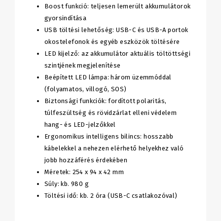
Boost funkció: teljesen lemerült akkumulátorok
gyorsindítása
USB töltési lehetőség: USB-C és USB-A portok
okostelefonok és egyéb eszközök töltésére
LED kijelző: az akkumulátor aktuális töltöttségi
szintjének megjelenítése
Beépített LED lámpa: három üzemmóddal
(folyamatos, villogó, SOS)
Biztonsági funkciók: fordított polaritás,
túlfeszültség és rövidzárlat elleni védelem
hang- és LED-jelzőkkel
Ergonomikus intelligens bilincs: hosszabb
kábelekkel a nehezen elérhető helyekhez való
jobb hozzáférés érdekében
Méretek: 254 x 94 x 42 mm
Súly: kb. 980 g
Töltési idő: kb. 2 óra (USB-C csatlakozóval)