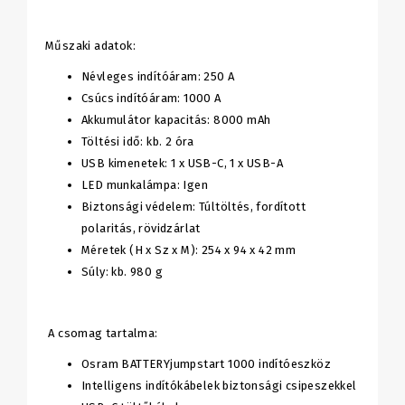
Műszaki adatok:
Névleges indítóáram: 250 A
Csúcs indítóáram: 1000 A
Akkumulátor kapacitás: 8000 mAh
Töltési idő: kb. 2 óra
USB kimenetek: 1 x USB-C, 1 x USB-A
LED munkalámpa: Igen
Biztonsági védelem: Túltöltés, fordított
polaritás, rövidzárlat
Méretek (H x Sz x M): 254 x 94 x 42 mm
Súly: kb. 980 g
A csomag tartalma:
Osram BATTERYjumpstart 1000 indítóeszköz
Intelligens indítókábelek biztonsági csipeszekkel