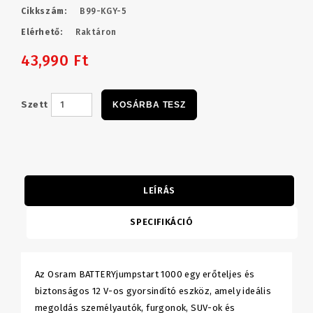
Cikkszám:
B99-KGY-5
Elérhető:
Raktáron
43,990 Ft
Szett
KOSÁRBA TESZ
LEÍRÁS
SPECIFIKÁCIÓ
Az Osram BATTERYjumpstart 1000 egy erőteljes és
biztonságos 12 V-os gyorsindító eszköz, amely ideális
megoldás személyautók, furgonok, SUV-ok és