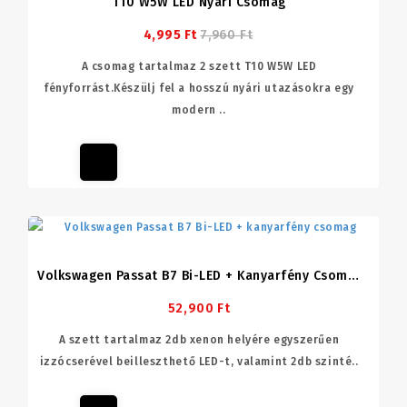
T10 W5W LED Nyári Csomag
4,995 Ft
7,960 Ft
A csomag tartalmaz 2 szett T10 W5W LED
fényforrást.Készülj fel a hosszú nyári utazásokra egy
modern ..
Volkswagen Passat B7 Bi-LED + Kanyarfény Csomag
52,900 Ft
A szett tartalmaz 2db xenon helyére egyszerűen
izzócserével beilleszthető LED-t, valamint 2db szinté..