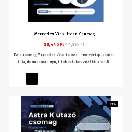
Mercedes Vito Utazó Csomag
38,440 Ft
44,595 Ft
Ez a csomag Mercedes Vito és ezek testvértípusainak
tulajdonosainak nyújt többet, kedvezőbb áron.U..
-16%