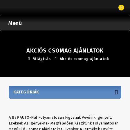
0
Menü
AKCIÓS CSOMAG AJÁNLATOK
Világítás
Akciós csomag ajánlatok
KATEGÓRIÁK
A B99 AUTO-Nál Folyamatosan Figyeljük Vevőink Igényeit,
Ezeknek Az Igényeknek Megfelelően Készítünk Folyamatosan
Megújuló Csomag Ajánlatokat. Ilyenkor A Termékek Együtt