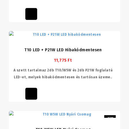
T10 LED + P21W LED Hibakódmentesen
11,775 Ft
A szett tartalmaz 2db T10/W5W és 2db P21W foglalatú
LED-et, melyek hibakódmentesen és tartósan üzeme..
-37%