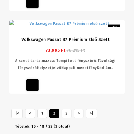
-3%
Volkswagen Passat B7 Prémium Első Szett
73,995 Ft
76,215 Ft
A szett tartalmazza: Tompított fényszóró:Távolsági
fényszóróHelyzetjelzőNappali menetfényKödlám..
|<
<
1
2
3
>
>|
Tételek: 10 - 18 / 23 (3 oldal)