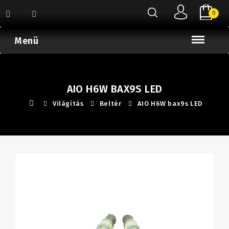
0
Menü
AIO H6W BAX9S LED
Világítás
Beltér
AIO H6W bax9s LED