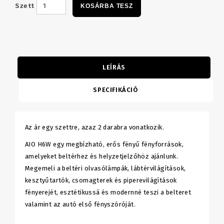
Szett
KOSÁRBA TESZ
LEÍRÁS
SPECIFIKÁCIÓ
Az ár egy szettre, azaz 2 darabra vonatkozik.
AIO H6W egy megbízható, erős fényű fényforrások,
amelyeket beltérhez és helyzetjelzőhöz ajánlunk.
Megemeli a beltéri olvasólámpák, lábtérvilágítások,
kesztyűtartók, csomagterek és piperevilágítások
fényerejét, esztétikussá és modernné teszi a belteret
valamint az autó első fényszóróját.