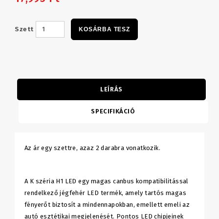
Szett
KOSÁRBA TESZ
LEÍRÁS
SPECIFIKÁCIÓ
Az ár egy szettre, azaz 2 darabra vonatkozik.
A K széria H1 LED egy magas canbus kompatibilitással
rendelkező jégfehér LED termék, amely tartós magas
fényerőt biztosít a mindennapokban, emellett emeli az
autó esztétikai megjelenését. Pontos LED chipjeinek