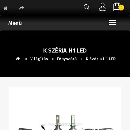
0
Menü
K SZÉRIA H1 LED
Világítás
Fényszóró
K Széria H1 LED