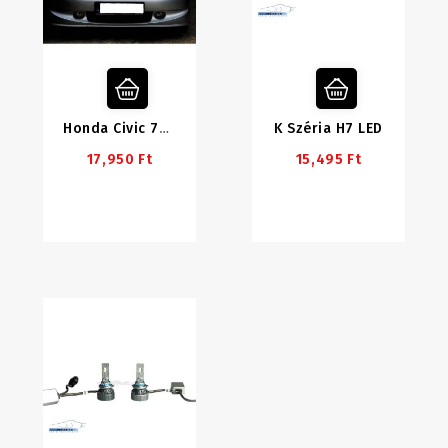
K Széria H7 LED
Honda Civic 7gen LED Tompított Szett
17,950 Ft
15,495 Ft