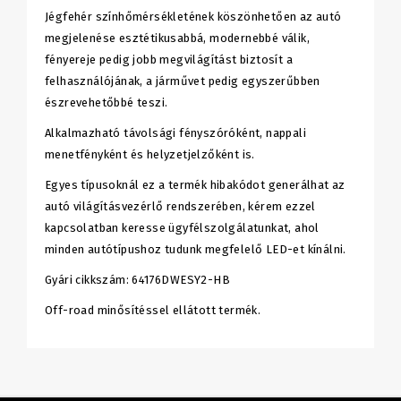
Jégfehér színhőmérsékletének köszönhetően az autó
megjelenése esztétikusabbá, modernebbé válik,
fényereje pedig jobb megvilágítást biztosít a
felhasználójának, a járművet pedig egyszerűbben
észrevehetőbbé teszi.
Alkalmazható távolsági fényszóróként, nappali
menetfényként és helyzetjelzőként is.
Egyes típusoknál ez a termék hibakódot generálhat az
autó világításvezérlő rendszerében, kérem ezzel
kapcsolatban keresse ügyfélszolgálatunkat, ahol
minden autótípushoz tudunk megfelelő LED-et kínálni.
Gyári cikkszám: 64176DWESY2-HB
Off-road minősítéssel ellátott termék.