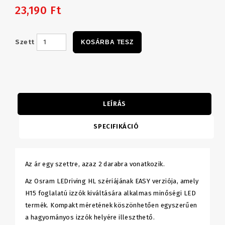
23,190 Ft
Szett
KOSÁRBA TESZ
LEÍRÁS
SPECIFIKÁCIÓ
Az ár egy szettre, azaz 2 darabra vonatkozik.
Az Osram LEDriving HL szériájának EASY verziója, amely
H15 foglalatú izzók kiváltására alkalmas minőségi LED
termék. Kompakt méretének köszönhetően egyszerűen
a hagyományos izzók helyére illeszthető.