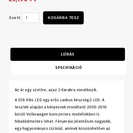
Szett
KOSÁRBA TESZ
LEÍRÁS
SPECIFIKÁCIÓ
Az ár egy szettre, azaz 2 darabra vonatkozik.
A V28 HB4 LED egy erős canbus készségű LED. A
tesztek alapján a kényesnek mondható 2005-2010
körüli Volkswagen konszernes modellekben is
hibakódmentes lehet. Fényereje jelentősen nagyobb,
egy hagyományos izzónál, aminek köszönhetően az