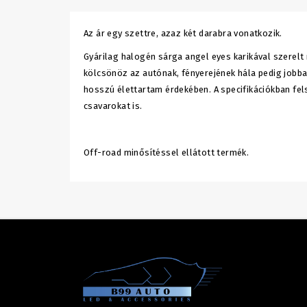
Az ár egy szettre, azaz két darabra vonatkozik.
Gyárilag halogén sárga angel eyes karikával szere
kölcsönöz az autónak, fényerejének hála pedig job
hosszú élettartam érdekében. A specifikációkban fe
csavarokat is.
Off-road minősítéssel ellátott termék.