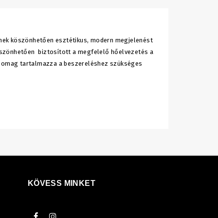
ének köszönhetően esztétikus, modern megjelenést
öszönhetően biztosított a megfelelő hőelvezetés a
 csomag tartalmazza a beszereléshez szükséges
KÖVESS MINKET