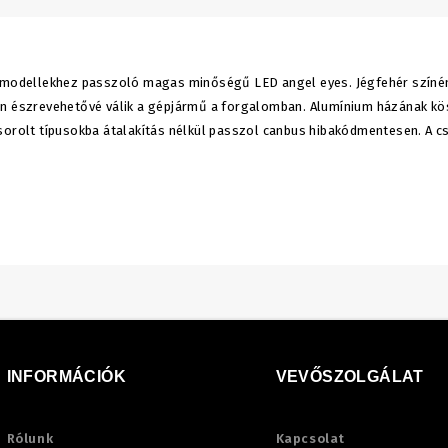
lt modellekhez passzoló magas minőségű LED angel eyes. Jégfehér szín
ban észrevehetővé válik a gépjármű a forgalomban. Alumínium házának k
lsorolt típusokba átalakítás nélkül passzol canbus hibakódmentesen. A
INFORMÁCIÓK
VEVŐSZOLGÁLAT
Rólunk
Kapcsolat