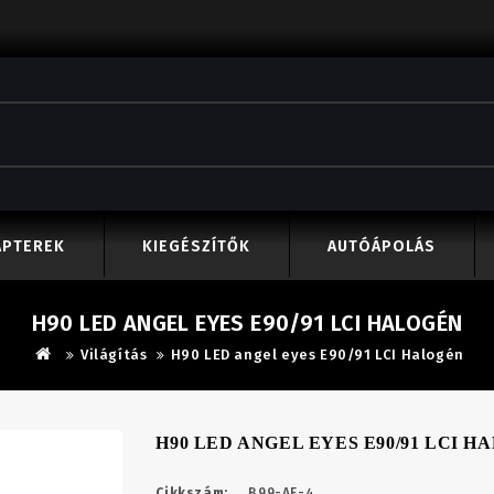
APTEREK
KIEGÉSZÍTŐK
AUTÓÁPOLÁS
H90 LED ANGEL EYES E90/91 LCI HALOGÉN
Világítás
H90 LED angel eyes E90/91 LCI Halogén
H90 LED ANGEL EYES E90/91 LCI H
Cikkszám:
B99-AE-4