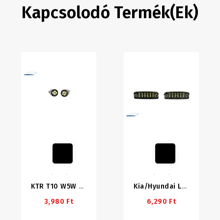
Kapcsolodó Termék(ek)
KTR T10 W5W LED
Kia/Hyundai LED Rendszámvilágítás Foglalattal
3,980 Ft
6,290 Ft