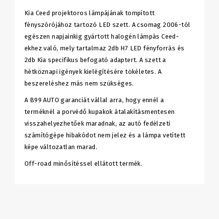
Kia Ceed projektoros lámpájának tompított
fényszórójához tartozó LED szett. A csomag 2006-tól
egészen napjainkig gyártott halogén lámpás Ceed-
ekhez való, mely tartalmaz 2db H7 LED fényforrás és
2db Kia specifikus befogató adaptert. A szett a
hétköznapi igények kielégítésére tökéletes. A
beszereléshez más nem szükséges.
A B99 AUTO garanciát vállal arra, hogy ennél a
terméknél a porvédő kupakok átalakításmentesen
visszahelyezhetőek maradnak, az autó fedélzeti
számítógépe hibakódot nem jelez és a lámpa vetített
képe változatlan marad.
Off-road minősítéssel ellátott termék.