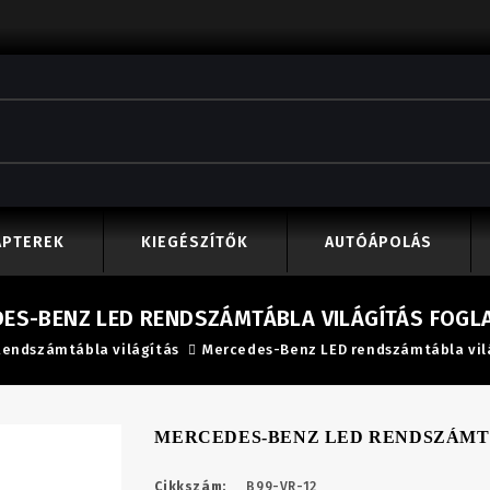
APTEREK
KIEGÉSZÍTŐK
AUTÓÁPOLÁS
ES-BENZ LED RENDSZÁMTÁBLA VILÁGÍTÁS FOGL
Rendszámtábla világítás
Mercedes-Benz LED rendszámtábla vilá
MERCEDES-BENZ LED RENDSZÁMT
Cikkszám:
B99-VR-12