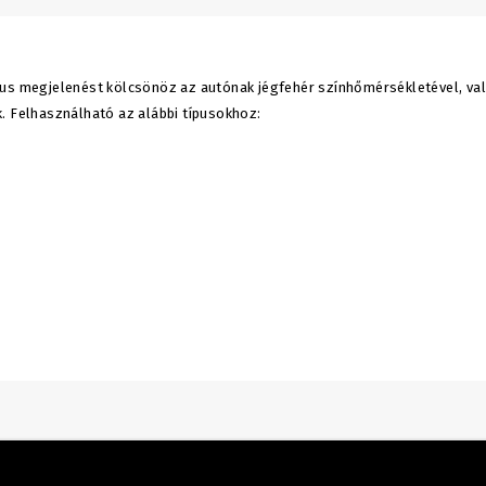
kus megjelenést kölcsönöz az autónak jégfehér színhőmérsékletével, va
. Felhasználható az alábbi típusokhoz: