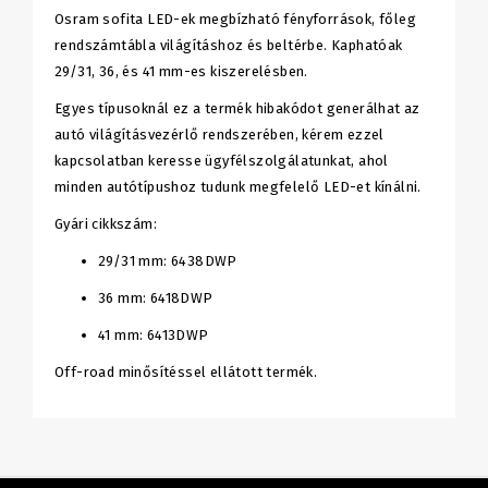
Osram sofita LED-ek megbízható fényforrások, főleg
rendszámtábla világításhoz és beltérbe. Kaphatóak
29/31, 36, és 41 mm-es kiszerelésben.
Egyes típusoknál ez a termék hibakódot generálhat az
autó világításvezérlő rendszerében, kérem ezzel
kapcsolatban keresse ügyfélszolgálatunkat, ahol
minden autótípushoz tudunk megfelelő LED-et kínálni.
Gyári cikkszám:
29/31 mm: 6438DWP
36 mm:
6418DWP
41 mm: 6413DWP
Off-road minősítéssel ellátott termék.