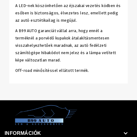
A LED-nek köszönhetően az éjszakai vezetés ködben és
esőben is biztonságos, élvezetes lesz, emellett pedig
az autó esztétikailag is megújul.
A B99 AUTO garanciát vállal arra, hogy ennél a
terméknél a porvédő kupakok átalakításmentesen
visszahelyezhetőek maradnak, az autó fedélzeti
számítógépe hibakódot nem jelez és a lámpa vetített
képe változatlan marad.
Off-road minősítéssel ellátott termék.
INFORMÁCIÓK